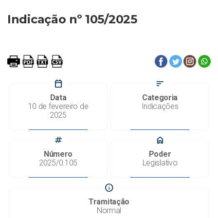
Indicação nº 105/2025
calendar_today
sort
Data
Categoria
10 de fevereiro de
Indicações
2025
tag
home
Número
Poder
2025/0.105
Legislativo
info
Tramitação
Normal