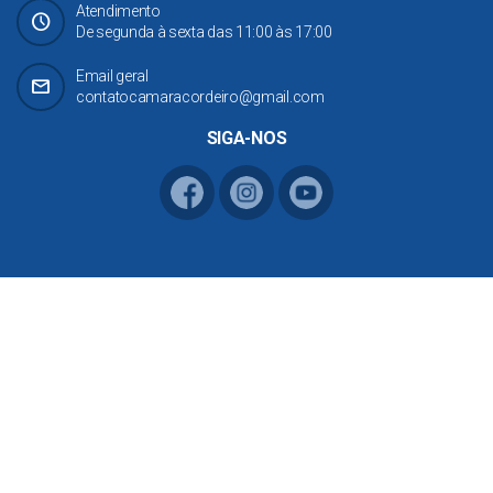
Atendimento
Schedule
De segunda à sexta das 11:00 às 17:00
Email geral
mail
contatocamaracordeiro@gmail.com
SIGA-NOS