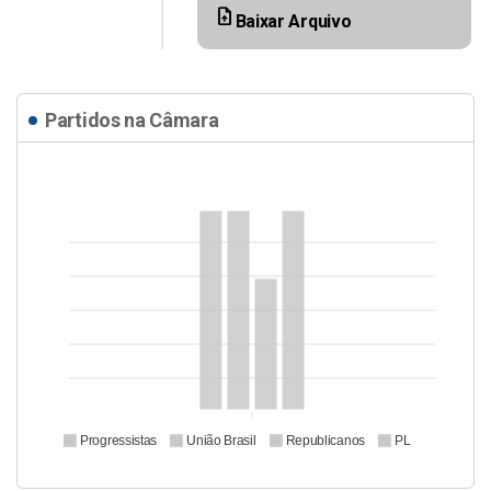
upload_file
Baixar Arquivo
Partidos na Câmara
Progressistas
União Brasil
Republicanos
PL