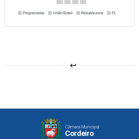
Progressistas
União Brasil
Republicanos
PL
keyboard_return
Câmara Municipal
Cordeiro