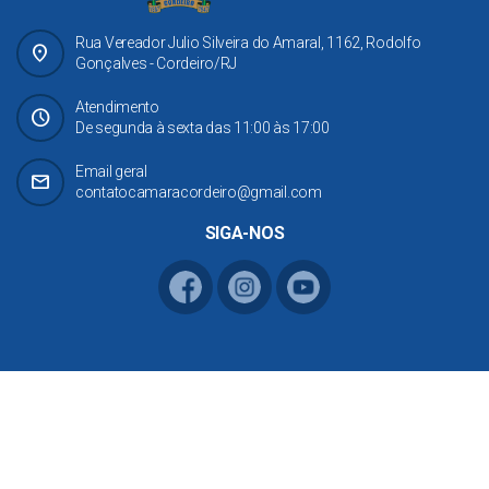
Rua Vereador Julio Silveira do Amaral, 1162, Rodolfo
place
Gonçalves - Cordeiro/RJ
Atendimento
Schedule
De segunda à sexta das 11:00 às 17:00
Email geral
mail
contatocamaracordeiro@gmail.com
SIGA-NOS