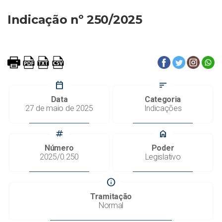
Indicação nº 250/2025
calendar_today
sort
Data
Categoria
27 de maio de 2025
Indicações
tag
home
Número
Poder
2025/0.250
Legislativo
info
Tramitação
Normal