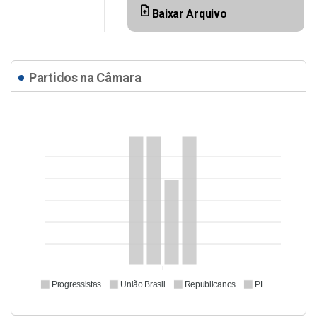
upload_file
Baixar Arquivo
Partidos na Câmara
Progressistas
União Brasil
Republicanos
PL