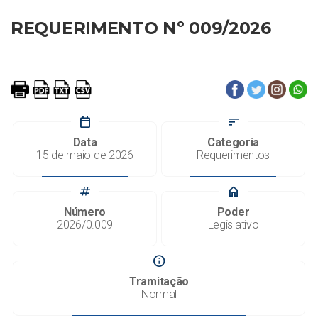
REQUERIMENTO Nº 009/2026
calendar_today
sort
Data
Categoria
15 de maio de 2026
Requerimentos
tag
home
Número
Poder
2026/0.009
Legislativo
info
Tramitação
Normal