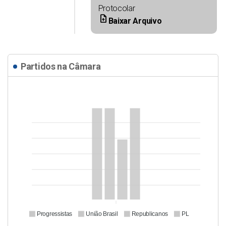
Protocolar
upload_file
Baixar Arquivo
Partidos na Câmara
Progressistas
União Brasil
Republicanos
PL