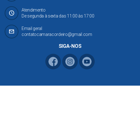
Atendimento
Schedule
De segunda à sexta das 11:00 às 17:00
Email geral
mail
contatocamaracordeiro@gmail.com
SIGA-NOS