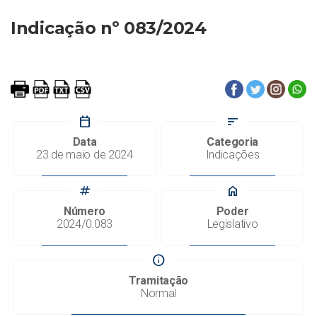
Indicação nº 083/2024
calendar_today
sort
Data
Categoria
23 de maio de 2024
Indicações
tag
home
Número
Poder
2024/0.083
Legislativo
info
Tramitação
Normal