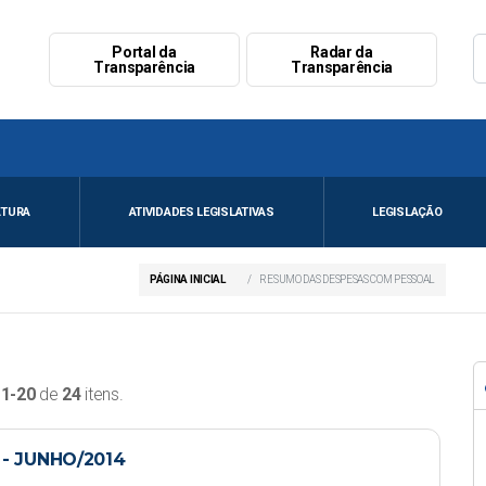
Portal da
Radar da
Transparência
Transparência
ATURA
ATIVIDADES LEGISLATIVAS
LEGISLAÇÃO
PÁGINA INICIAL
RESUMO DAS DESPESAS COM PESSOAL
o
1-20
de
24
itens.
- JUNHO/2014