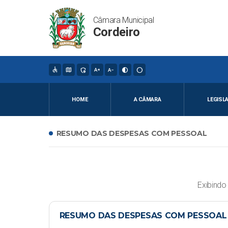
Câmara Municipal
Cordeiro
accessible
map
admin_panel_settings
text_increase
text_decrease
contrast
circle
HOME
A CÂMARA
LEGISL
RESUMO DAS DESPESAS COM PESSOAL
Exibind
RESUMO DAS DESPESAS COM PESSOAL 