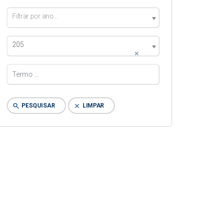
Filtrar por ano...
205
×
search
clear
PESQUISAR
LIMPAR