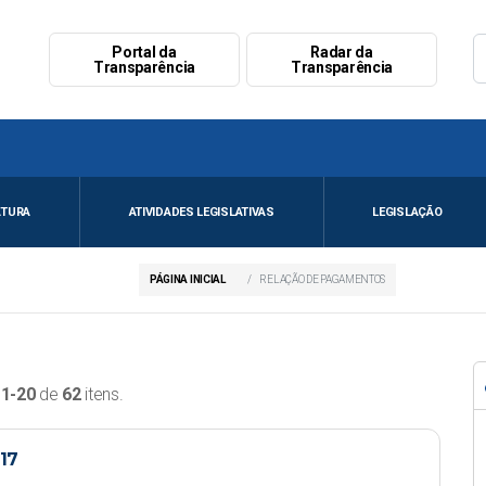
Portal da
Radar da
Transparência
Transparência
ATURA
ATIVIDADES LEGISLATIVAS
LEGISLAÇÃO
PÁGINA INICIAL
RELAÇÃO DE PAGAMENTOS
o
1-20
de
62
itens.
17