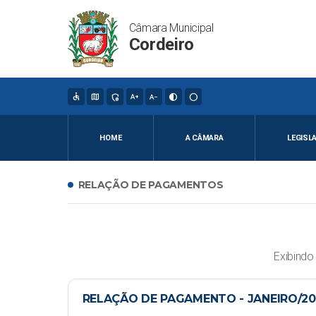
Câmara Municipal
Cordeiro
accessible
map
admin_panel_settings
text_increase
text_decrease
contrast
circle
HOME
A CÂMARA
LEGISL
RELAÇÃO DE PAGAMENTOS
Exibind
RELAÇÃO DE PAGAMENTO - JANEIRO/20