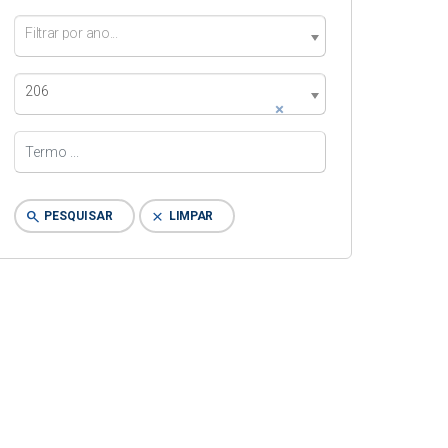
Filtrar por ano...
206
×
search
clear
PESQUISAR
LIMPAR