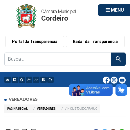
MENU
Câmara Municipal
Cordeiro
Portal da Transparência
Radar da Transparência
search
accessible
map
admin_panel_settings
text_increase
text_decrease
contrast
circle
VEREADORES
PÁGINA INICIAL
VEREADORES
VINICIUS TOLEDO ARAUJO