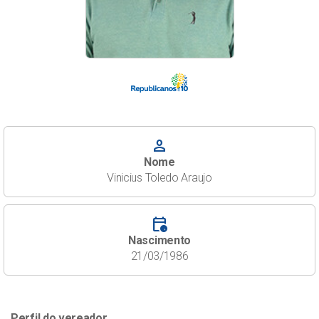
person
Nome
Vinicius Toledo Araujo
calendar_clock
Nascimento
21/03/1986
Perfil do vereador