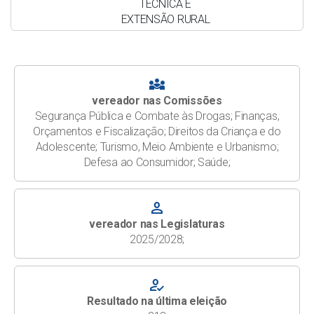
TECNICA E
EXTENSÃO RURAL
DO ESTADO DO RIO
DE JANEIRO
(EMATER-RIO).
diversity_3
INDICAÇÃO Nº
Solicito a
PROTOCOLO
vereador nas Comissões
088/2026
implantação de um
Protocolar
Segurança Pública e Combate às Drogas; Finanças,
programa Municipal
Orçamentos e Fiscalização; Direitos da Criança e do
de Estabilização e
Adolescente; Turismo, Meio Ambiente e Urbanismo;
Melhoria de
Defesa ao Consumidor; Saúde;
estradas Vicinais
por meio da técnica
person
de solo-cimento,
contemplando
vereador nas Legislaturas
inicialmente a
2025/2028;
identificação dos
trechos mais
how_to_reg
críticos da malha
viária rural do
Resultado na última eleição